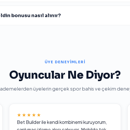
ldin bonusu nasıl alınır?
ÜYE DENEYIMLERI
Oyuncular Ne Diyor?
 kademelerden üyelerin gerçek spor bahis ve çekim deney
★★★★★
Bet Builder ile kendi kombinemi kuruyorum,
canlı maç izleme akıcı çalışıyor. Mobilde tek