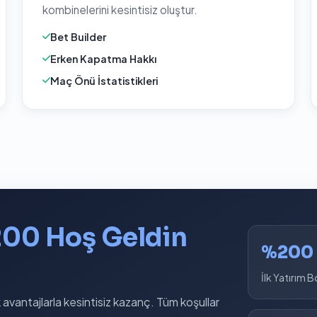
kombinelerini kesintisiz oluştur.
Bet Builder
Erken Kapatma Hakkı
Maç Önü İstatistikleri
00 Hoş Geldin
%200
İlk Yatırım 
k avantajlarla kesintisiz kazanç. Tüm koşullar