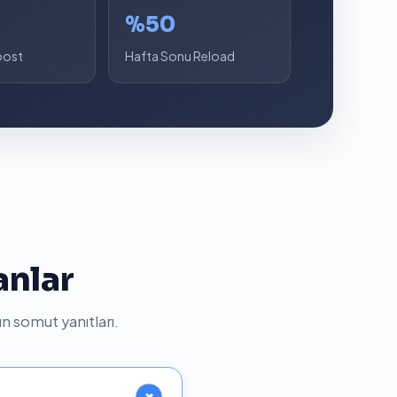
%50
oost
Hafta Sonu Reload
anlar
n somut yanıtları.
+