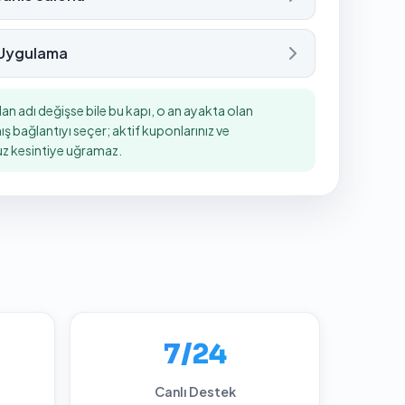
 Uygulama
lan adı değişse bile bu kapı, o an ayakta olan
 bağlantıyı seçer; aktif kuponlarınız ve
 kesintiye uğramaz.
7/24
Canlı Destek