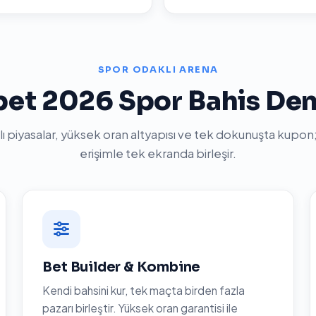
SPOR ODAKLI ARENA
et 2026 Spor Bahis De
ı piyasalar, yüksek oran altyapısı ve tek dokunuşta kupon; 
erişimle tek ekranda birleşir.
Bet Builder & Kombine
Kendi bahsini kur, tek maçta birden fazla
pazarı birleştir. Yüksek oran garantisi ile