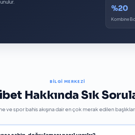
unulur.
%20
Kombine B
BILGI MERKEZI
bet Hakkında Sık Sorul
eme ve spor bahis akışına dair en çok merak edilen başlıkları