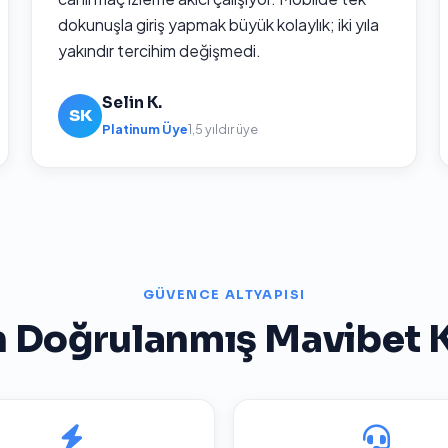
dokunuşla giriş yapmak büyük kolaylık; iki yıla
yakındır tercihim değişmedi.
Selin K.
SK
Platinum Üye
1,5 yıldır üye
GÜVENCE ALTYAPISI
 Doğrulanmış Mavibet K