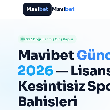
Mavi
bet
Mavi
bet
2026 Doğrulanmış Giriş Kapısı
Mavibet
Günc
2026
— Lisans
Kesintisiz Sp
Bahisleri