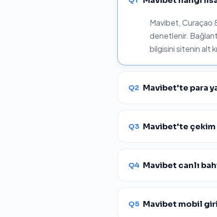
Mavibet hangi lis
Q1
Mavibet, Curaçao 80
denetlenir. Bağlant
bilgisini sitenin al
Mavibet'te para 
Q2
Mavibet'te çekim n
Q3
Mavibet canlı bahi
Q4
Mavibet mobil giri
Q5