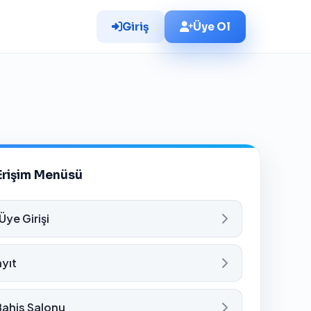
Giriş
Üye Ol
 Erişim Menüsü
Üye Girişi
ayıt
Bahis Salonu