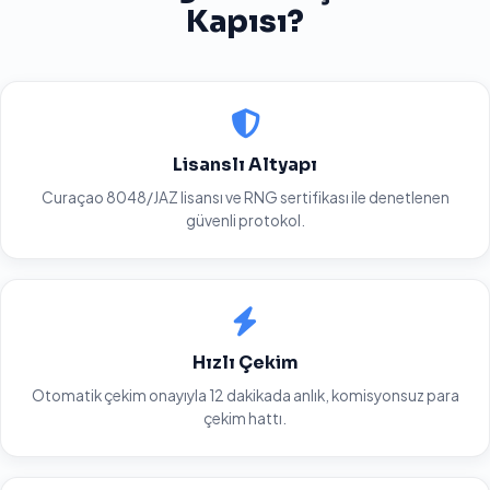
Kapısı?
Lisanslı Altyapı
Curaçao 8048/JAZ lisansı ve RNG sertifikası ile denetlenen
güvenli protokol.
Hızlı Çekim
Otomatik çekim onayıyla 12 dakikada anlık, komisyonsuz para
çekim hattı.