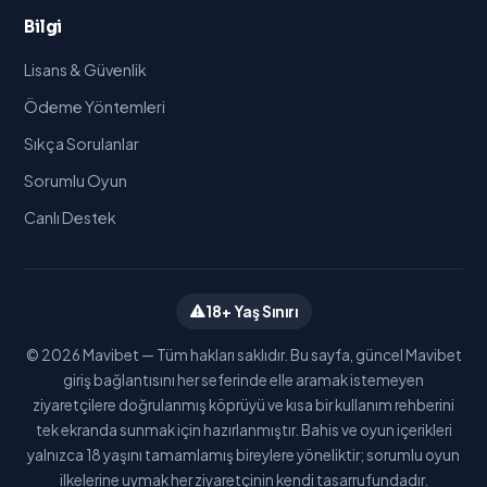
Bilgi
Lisans & Güvenlik
Ödeme Yöntemleri
Sıkça Sorulanlar
Sorumlu Oyun
Canlı Destek
18+ Yaş Sınırı
© 2026 Mavibet — Tüm hakları saklıdır. Bu sayfa, güncel Mavibet
giriş bağlantısını her seferinde elle aramak istemeyen
ziyaretçilere doğrulanmış köprüyü ve kısa bir kullanım rehberini
tek ekranda sunmak için hazırlanmıştır. Bahis ve oyun içerikleri
yalnızca 18 yaşını tamamlamış bireylere yöneliktir; sorumlu oyun
ilkelerine uymak her ziyaretçinin kendi tasarrufundadır.