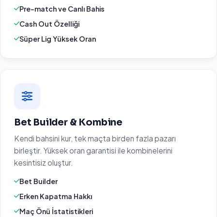
Pre-match ve Canlı Bahis
Cash Out Özelliği
Süper Lig Yüksek Oran
Bet Builder & Kombine
Kendi bahsini kur, tek maçta birden fazla pazarı
birleştir. Yüksek oran garantisi ile kombinelerini
kesintisiz oluştur.
Bet Builder
Erken Kapatma Hakkı
Maç Önü İstatistikleri