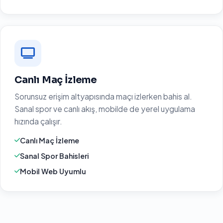
Canlı Maç İzleme
Sorunsuz erişim altyapısında maçı izlerken bahis al.
Sanal spor ve canlı akış, mobilde de yerel uygulama
hızında çalışır.
Canlı Maç İzleme
Sanal Spor Bahisleri
Mobil Web Uyumlu