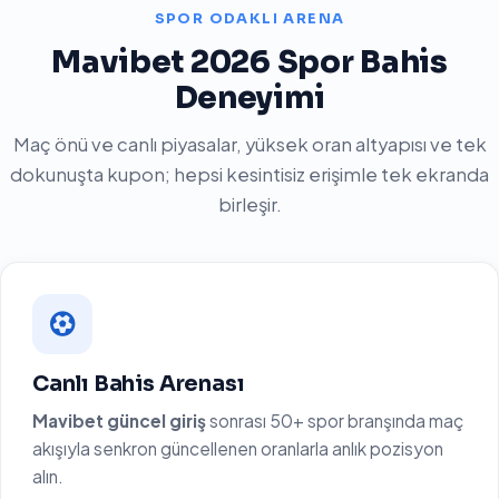
SPOR ODAKLI ARENA
Mavibet 2026 Spor Bahis
Deneyimi
Maç önü ve canlı piyasalar, yüksek oran altyapısı ve tek
dokunuşta kupon; hepsi kesintisiz erişimle tek ekranda
birleşir.
Canlı Bahis Arenası
Mavibet güncel giriş
sonrası 50+ spor branşında maç
akışıyla senkron güncellenen oranlarla anlık pozisyon
alın.