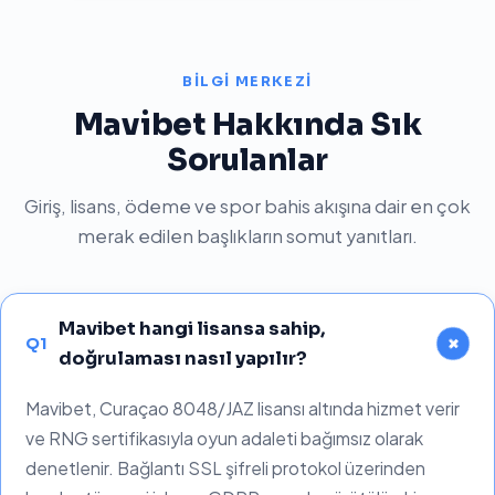
BILGI MERKEZI
Mavibet Hakkında Sık
Sorulanlar
Giriş, lisans, ödeme ve spor bahis akışına dair en çok
merak edilen başlıkların somut yanıtları.
Mavibet hangi lisansa sahip,
+
Q1
doğrulaması nasıl yapılır?
Mavibet, Curaçao 8048/JAZ lisansı altında hizmet verir
ve RNG sertifikasıyla oyun adaleti bağımsız olarak
denetlenir. Bağlantı SSL şifreli protokol üzerinden