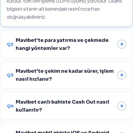
kurulur, tüm veri işleme GDPR uyumlu yürütülür. Lisans
bilgisini sitenin alt kısmındaki resmî rozetten
doğrulayabilirsiniz.
Mavibet'te para yatırma ve çekmede
+
Q2
hangi yöntemler var?
Mavibet'te çekim ne kadar sürer, işlem
+
Q3
nasıl hızlanır?
Mavibet canlı bahiste Cash Out nasıl
+
Q4
kullanılır?
Mavibet mobil girişte iOS ve Android