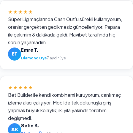
★★★★★
Süper Lig maçlarında Cash Out'u sürekli kullanıyorum,
oranlar gerçekten gecikmesiz güncelleniyor. Papara
ile çekimim 8 dakikada geldi, Mavibet tarafında hiç
sorun yaşamadım.
Emre T.
ET
Diamond Üye
7 aydır üye
★★★★★
Bet Builder ile kendi kombinemi kuruyorum, canlı maç
izleme akıcı çalışıyor. Mobilde tek dokunuşla giriş
yapmak büyük kolaylık; iki yıla yakındır tercihim
değişmedi.
Selin K.
SK