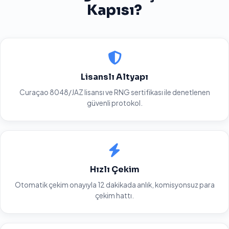
Kapısı?
Lisanslı Altyapı
Curaçao 8048/JAZ lisansı ve RNG sertifikası ile denetlenen
güvenli protokol.
Hızlı Çekim
Otomatik çekim onayıyla 12 dakikada anlık, komisyonsuz para
çekim hattı.