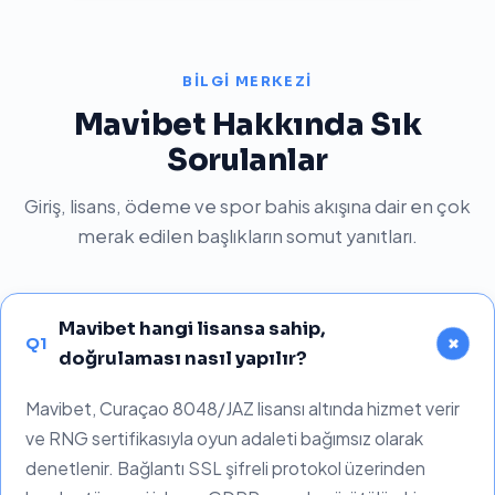
BILGI MERKEZI
Mavibet Hakkında Sık
Sorulanlar
Giriş, lisans, ödeme ve spor bahis akışına dair en çok
merak edilen başlıkların somut yanıtları.
Mavibet hangi lisansa sahip,
+
Q1
doğrulaması nasıl yapılır?
Mavibet, Curaçao 8048/JAZ lisansı altında hizmet verir
ve RNG sertifikasıyla oyun adaleti bağımsız olarak
denetlenir. Bağlantı SSL şifreli protokol üzerinden