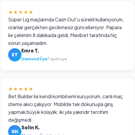
★★★★★
Süper Lig maçlarında Cash Out'u sürekli kullanıyorum,
oranlar gerçekten gecikmesiz güncelleniyor. Papara
ile çekimim 8 dakikada geldi, Mavibet tarafında hiç
sorun yaşamadım.
Emre T.
ET
Diamond Üye
7 aydır üye
★★★★★
Bet Builder ile kendi kombinemi kuruyorum, canlı maç
izleme akıcı çalışıyor. Mobilde tek dokunuşla giriş
yapmak büyük kolaylık; iki yıla yakındır tercihim
değişmedi.
Selin K.
SK