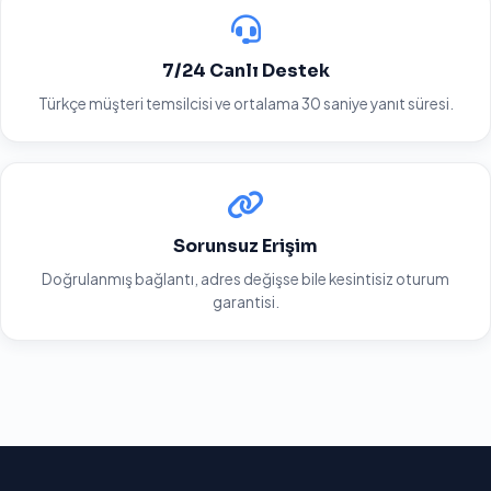
7/24 Canlı Destek
Türkçe müşteri temsilcisi ve ortalama 30 saniye yanıt süresi.
Sorunsuz Erişim
Doğrulanmış bağlantı, adres değişse bile kesintisiz oturum
garantisi.