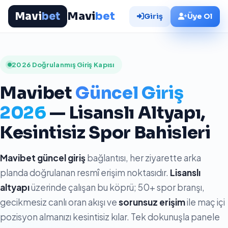
Mavi
bet
Mavi
bet
Giriş
Üye Ol
2026 Doğrulanmış Giriş Kapısı
Mavibet
Güncel Giriş
2026
— Lisanslı Altyapı,
Kesintisiz Spor Bahisleri
Mavibet güncel giriş
bağlantısı, her ziyarette arka
planda doğrulanan resmî erişim noktasıdır.
Lisanslı
altyapı
üzerinde çalışan bu köprü; 50+ spor branşı,
gecikmesiz canlı oran akışı ve
sorunsuz erişim
ile maç içi
pozisyon almanızı kesintisiz kılar. Tek dokunuşla panele