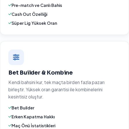
Pre-match ve Canlı Bahis
Cash Out Özelliği
Süper Lig Yüksek Oran
Bet Builder & Kombine
Kendi bahsini kur, tek maçta birden fazla pazarı
birleştir. Yüksek oran garantisi ile kombinelerini
kesintisiz oluştur.
Bet Builder
Erken Kapatma Hakkı
Maç Önü İstatistikleri